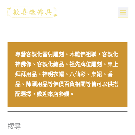
跳
至
主
要
關於我們
分享照
產品
知識分享
媒體報導
聯絡我們
內
容
專營客製化雷射雕刻、木雕佛祖聯，客製化
神佛像、客製化繡品、祖先牌位雕刻、桌上
拜拜用品、神明衣帽、八仙彩、桌裙、香
品、陣頭用品等佛俱百貨相關等皆可以供搭
配選擇，歡迎來店參觀。
搜尋