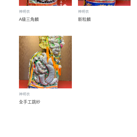
神明衣
神明衣
A級三角麟
新粒麟
神明衣
全手工跳紗