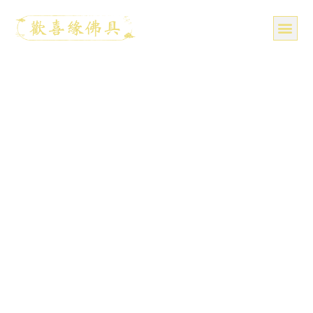
跳
至
主
要
關於我們
分享照
產品
知識分享
媒體報導
聯絡我們
內
容